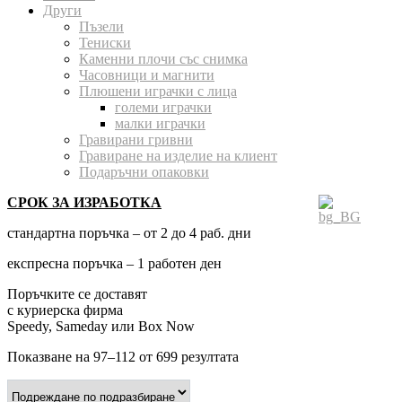
Други
Пъзели
Тениски
Каменни плочи със снимка
Часовници и магнити
Плюшени играчки с лица
големи играчки
малки играчки
Гравирани гривни
Гравиране на изделие на клиент
Подаръчни опаковки
СРОК ЗА ИЗРАБОТКА
стандартна поръчка – от 2 до 4 раб. дни
експресна поръчка – 1 работен ден
Поръчките се доставят
с куриерска фирма
Speedy, Sameday или Box Now
Показване на 97–112 от 699 резултата