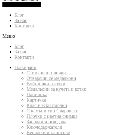
0.00
лв.
(
0.00
€
)
Cart
Блог
За нас
Контакти
Меню
Блог
За нас
Контакти
Гравирани
Стоманени плочки
Отварящи се медальони
Войнишки плочки
Медальони за кучета и котки
Папионка
Картичка
Класически плочки
С камъни тип Сваровски
Плочки с цветна снимка
Запалки и огледала
Ключодържатели
Верижки и клипсове