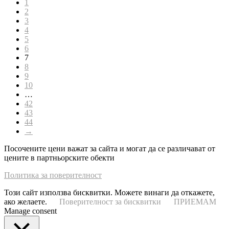
1
2
3
4
5
6
7
8
9
10
…
42
43
44
→
Посочените цени важат за сайта и могат да се различават от
цените в партньорските обекти
Политика за поверителност
Този сайт използва бисквитки. Можете винаги да откажете,
ако желаете.
Поверителност за бисквитки
ПРИЕМАМ
Manage consent