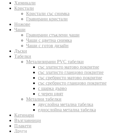
Химикали
Кристали
Кристали със снимка
Гравирани кристали
Ножове
Чаши
Гравирани стъклени чаши
Чаши с цветна снимка
Чаши с готов дизайн
Дъски
Табелки
Метализирани PVC табелки
със златисто матово покритие
със златисто гланцово покритие
със сребристо матово покритие
със сребристо гланцово покритие
с шарка дърво
с черен цвят
Метални табелки
двуслойна метална табелка
еднослойна метална табелка
Катинари
Възглавници
Плакети
Други