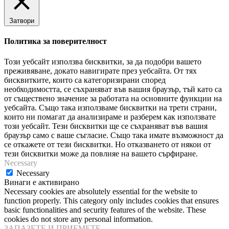
Затвори
Политика за поверителност
Този уебсайт използва бисквитки, за да подобри вашето
преживяване, докато навигирате през уебсайта. От тях
бисквитките, които са категоризирани според
необходимостта, се съхраняват във вашия браузър, тъй като са
от съществено значение за работата на основните функции на
уебсайта. Също така използваме бисквитки на трети страни,
които ни помагат да анализираме и разберем как използвате
този уебсайт. Тези бисквитки ще се съхраняват във вашия
браузър само с ваше съгласие. Също така имате възможност да
се откажете от тези бисквитки. Но отказването от някои от
тези бисквитки може да повлияе на вашето сърфиране.
Necessary
Necessary
Винаги е активирано
Necessary cookies are absolutely essential for the website to
function properly. This category only includes cookies that ensures
basic functionalities and security features of the website. These
cookies do not store any personal information.
ЗАПАЗЕТЕ И ПРИЕМЕТЕ