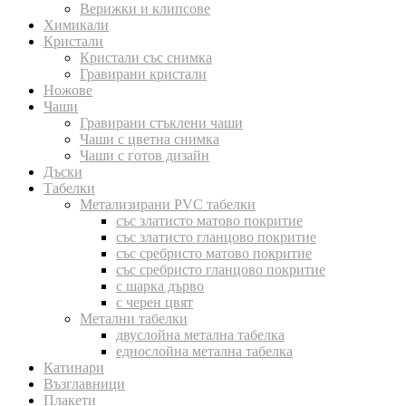
Верижки и клипсове
Химикали
Кристали
Кристали със снимка
Гравирани кристали
Ножове
Чаши
Гравирани стъклени чаши
Чаши с цветна снимка
Чаши с готов дизайн
Дъски
Табелки
Метализирани PVC табелки
със златисто матово покритие
със златисто гланцово покритие
със сребристо матово покритие
със сребристо гланцово покритие
с шарка дърво
с черен цвят
Метални табелки
двуслойна метална табелка
еднослойна метална табелка
Катинари
Възглавници
Плакети