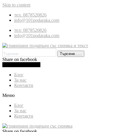
Skip to content
тел. 0878520826
info@101podaraka.com
тел: 0878520826
info@101podaraka.com
Търсене......
Share on facebook
0.00
лв.
(
0.00
€
)
Cart
Блог
За нас
Контакти
Меню
Блог
За нас
Контакти
Share on facebook