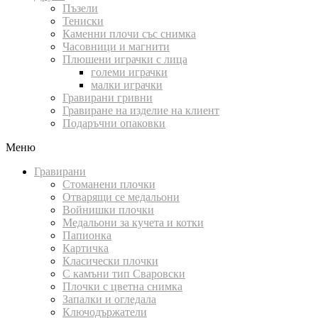
Пъзели
Тениски
Каменни плочи със снимка
Часовници и магнити
Плюшени играчки с лица
големи играчки
малки играчки
Гравирани гривни
Гравиране на изделие на клиент
Подаръчни опаковки
Меню
Гравирани
Стоманени плочки
Отварящи се медальони
Войнишки плочки
Медальони за кучета и котки
Папионка
Картичка
Класически плочки
С камъни тип Сваровски
Плочки с цветна снимка
Запалки и огледала
Ключодържатели