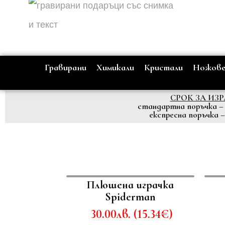
Гравирани
Химикали
Кристали
Ножов
СРОК ЗА ИЗ
стандартна поръчка – о
експресна поръчка –
Плюшена играчка
Spiderman
30.00
лв.
(
15.34
€
)