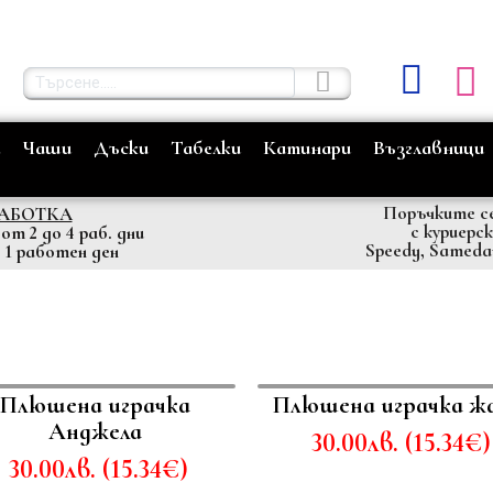
е
Чаши
Дъски
Табелки
Катинари
Възглавници
Поръчките с
РАБОТКА
с куриерс
т 2 до 4 раб. дни
Speedy, Sameda
 1 работен ден
Плюшена играчка
Плюшена играчка ж
Анджела
30.00
лв.
(
15.34
€
)
30.00
лв.
(
15.34
€
)