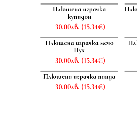
Плюшена играчка
Плю
купидон
30.00
лв.
(
15.34
€
)
Плюшена играчка мечо
Пл
Пух
30.00
лв.
(
15.34
€
)
Плюшена играчка панда
30.00
лв.
(
15.34
€
)