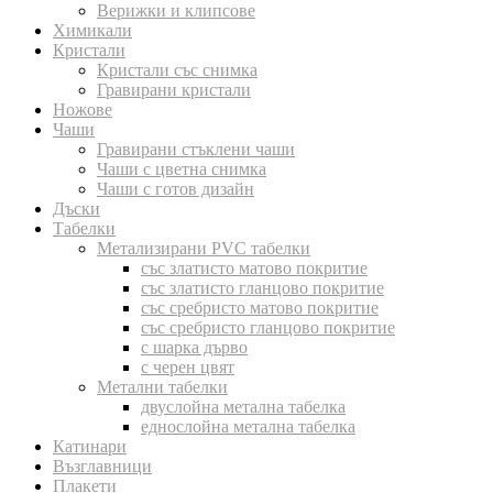
Верижки и клипсове
Химикали
Кристали
Кристали със снимка
Гравирани кристали
Ножове
Чаши
Гравирани стъклени чаши
Чаши с цветна снимка
Чаши с готов дизайн
Дъски
Табелки
Метализирани PVC табелки
със златисто матово покритие
със златисто гланцово покритие
със сребристо матово покритие
със сребристо гланцово покритие
с шарка дърво
с черен цвят
Метални табелки
двуслойна метална табелка
еднослойна метална табелка
Катинари
Възглавници
Плакети