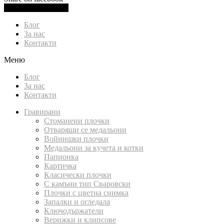
0.00
лв.
(
0.00
€
)
Cart
Блог
За нас
Контакти
Меню
Блог
За нас
Контакти
Гравирани
Стоманени плочки
Отварящи се медальони
Войнишки плочки
Медальони за кучета и котки
Папионка
Картичка
Класически плочки
С камъни тип Сваровски
Плочки с цветна снимка
Запалки и огледала
Ключодържатели
Верижки и клипсове