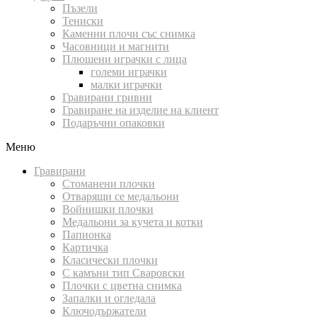
Пъзели
Тениски
Каменни плочи със снимка
Часовници и магнити
Плюшени играчки с лица
големи играчки
малки играчки
Гравирани гривни
Гравиране на изделие на клиент
Подаръчни опаковки
Меню
Гравирани
Стоманени плочки
Отварящи се медальони
Войнишки плочки
Медальони за кучета и котки
Папионка
Картичка
Класически плочки
С камъни тип Сваровски
Плочки с цветна снимка
Запалки и огледала
Ключодържатели