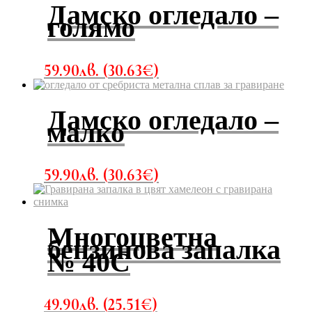
Дамско огледало –
голямо
59.90
лв.
(
30.63
€
)
Дамско огледало –
малко
59.90
лв.
(
30.63
€
)
Многоцветна
бензинова запалка
№ 40С
49.90
лв.
(
25.51
€
)