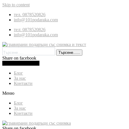
Skip to content
тел. 0878520826
info@101podaraka.com
тел: 0878520826
info@101podaraka.com
Търсене......
Share on facebook
0.00
лв.
(
0.00
€
)
Cart
Блог
За нас
Контакти
Меню
Блог
За нас
Контакти
Share on facebook