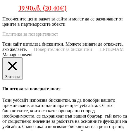
39.90
лв.
(
20.40
€
)
Посочените цени важат за сайта и могат да се различават от
цените в партньорските обекти
Политика за поверителност
Този сайт използва бисквитки. Можете винаги да откажете,
ако желаете.
Поверителност за бисквитки
ПРИЕМАМ
Manage consent
Затвори
Политика за поверителност
Този уебсайт използва бисквитки, за да подобри вашето
преживяване, докато навигирате през уебсайта. От тях
бисквитките, които са категоризирани според
необходимостта, се съхраняват във вашия браузър, тъй като са
от съществено значение за работата на основните функции на
уебсайта. Също така използваме бисквитки на трети страни,