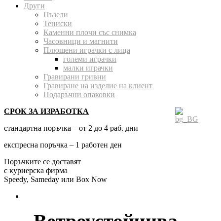
Други
Пъзели
Тениски
Каменни плочи със снимка
Часовници и магнити
Плюшени играчки с лица
големи играчки
малки играчки
Гравирани гривни
Гравиране на изделие на клиент
Подаръчни опаковки
СРОК ЗА ИЗРАБОТКА
стандартна поръчка – от 2 до 4 раб. дни
експресна поръчка – 1 работен ден
Поръчките се доставят
с куриерска фирма
Speedy, Sameday или Box Now