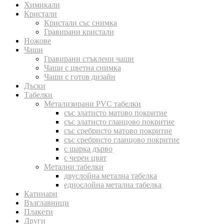
Химикали
Кристали
Кристали със снимка
Гравирани кристали
Ножове
Чаши
Гравирани стъклени чаши
Чаши с цветна снимка
Чаши с готов дизайн
Дъски
Табелки
Метализирани PVC табелки
със златисто матово покритие
със златисто гланцово покритие
със сребристо матово покритие
със сребристо гланцово покритие
с шарка дърво
с черен цвят
Метални табелки
двуслойна метална табелка
еднослойна метална табелка
Катинари
Възглавници
Плакети
Други