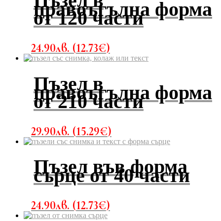
Пъзел в
правоъгълна форма
от 120 части
24.90
лв.
(
12.73
€
)
Пъзел в
правоъгълна форма
от 210 части
29.90
лв.
(
15.29
€
)
Пъзел във форма
сърце от 40 части
24.90
лв.
(
12.73
€
)