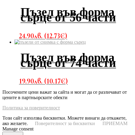
Пъзел във форма
сърце от 56 части
24.90
лв.
(
12.73
€
)
Пъзел във форма
сърце от 74 части
19.90
лв.
(
10.17
€
)
Посочените цени важат за сайта и могат да се различават от
цените в партньорските обекти
Политика за поверителност
Този сайт използва бисквитки. Можете винаги да откажете,
ако желаете.
Поверителност за бисквитки
ПРИЕМАМ
Manage consent