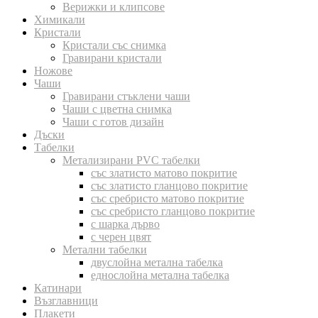
Верижки и клипсове
Химикали
Кристали
Кристали със снимка
Гравирани кристали
Ножове
Чаши
Гравирани стъклени чаши
Чаши с цветна снимка
Чаши с готов дизайн
Дъски
Табелки
Метализирани PVC табелки
със златисто матово покритие
със златисто гланцово покритие
със сребристо матово покритие
със сребристо гланцово покритие
с шарка дърво
с черен цвят
Метални табелки
двуслойна метална табелка
еднослойна метална табелка
Катинари
Възглавници
Плакети