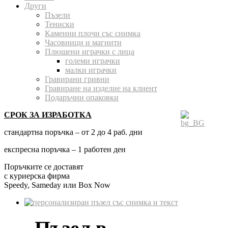
Други
Пъзели
Тениски
Каменни плочи със снимка
Часовници и магнити
Плюшени играчки с лица
големи играчки
малки играчки
Гравирани гривни
Гравиране на изделие на клиент
Подаръчни опаковки
СРОК ЗА ИЗРАБОТКА
стандартна поръчка – от 2 до 4 раб. дни
експресна поръчка – 1 работен ден
Поръчките се доставят
с куриерска фирма
Speedy, Sameday или Box Now