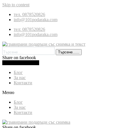
Skip to content
тел. 0878520826
info@101podaraka.com
тел: 0878520826
info@101podaraka.com
Търсене......
Share on facebook
0.00
лв.
(
0.00
€
)
Cart
Блог
За нас
Контакти
Меню
Блог
За нас
Контакти
Share on facebook