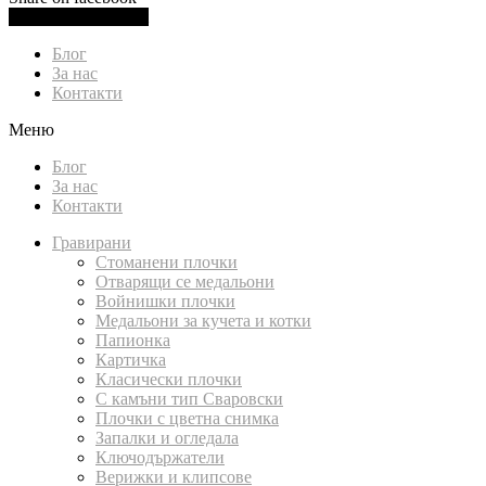
0.00
лв.
(
0.00
€
)
Cart
Блог
За нас
Контакти
Меню
Блог
За нас
Контакти
Гравирани
Стоманени плочки
Отварящи се медальони
Войнишки плочки
Медальони за кучета и котки
Папионка
Картичка
Класически плочки
С камъни тип Сваровски
Плочки с цветна снимка
Запалки и огледала
Ключодържатели
Верижки и клипсове