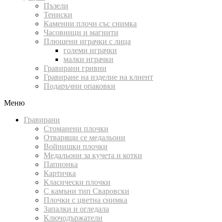
Пъзели
Тениски
Каменни плочи със снимка
Часовници и магнити
Плюшени играчки с лица
големи играчки
малки играчки
Гравирани гривни
Гравиране на изделие на клиент
Подаръчни опаковки
Меню
Гравирани
Стоманени плочки
Отварящи се медальони
Войнишки плочки
Медальони за кучета и котки
Папионка
Картичка
Класически плочки
С камъни тип Сваровски
Плочки с цветна снимка
Запалки и огледала
Ключодържатели