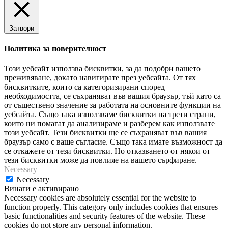
Затвори
Политика за поверителност
Този уебсайт използва бисквитки, за да подобри вашето
преживяване, докато навигирате през уебсайта. От тях
бисквитките, които са категоризирани според
необходимостта, се съхраняват във вашия браузър, тъй като са
от съществено значение за работата на основните функции на
уебсайта. Също така използваме бисквитки на трети страни,
които ни помагат да анализираме и разберем как използвате
този уебсайт. Тези бисквитки ще се съхраняват във вашия
браузър само с ваше съгласие. Също така имате възможност да
се откажете от тези бисквитки. Но отказването от някои от
тези бисквитки може да повлияе на вашето сърфиране.
Necessary
Necessary
Винаги е активирано
Necessary cookies are absolutely essential for the website to
function properly. This category only includes cookies that ensures
basic functionalities and security features of the website. These
cookies do not store any personal information.