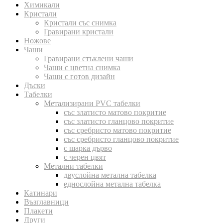
Химикали
Кристали
Кристали със снимка
Гравирани кристали
Ножове
Чаши
Гравирани стъклени чаши
Чаши с цветна снимка
Чаши с готов дизайн
Дъски
Табелки
Метализирани PVC табелки
със златисто матово покритие
със златисто гланцово покритие
със сребристо матово покритие
със сребристо гланцово покритие
с шарка дърво
с черен цвят
Метални табелки
двуслойна метална табелка
еднослойна метална табелка
Катинари
Възглавници
Плакети
Други