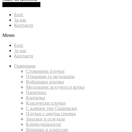
0.00
лв.
(
0.00
€
)
Cart
Блог
За нас
Контакти
Меню
Блог
За нас
Контакти
Гравирани
Стоманени плочки
Отварящи се медальони
Войнишки плочки
Медальони за кучета и котки
Папионка
Картичка
Класически плочки
С камъни тип Сваровски
Плочки с цветна снимка
Запалки и огледала
Ключодържатели
Верижки и клипсове