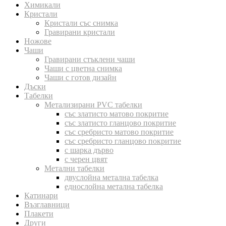
Химикали
Кристали
Кристали със снимка
Гравирани кристали
Ножове
Чаши
Гравирани стъклени чаши
Чаши с цветна снимка
Чаши с готов дизайн
Дъски
Табелки
Метализирани PVC табелки
със златисто матово покритие
със златисто гланцово покритие
със сребристо матово покритие
със сребристо гланцово покритие
с шарка дърво
с черен цвят
Метални табелки
двуслойна метална табелка
еднослойна метална табелка
Катинари
Възглавници
Плакети
Други