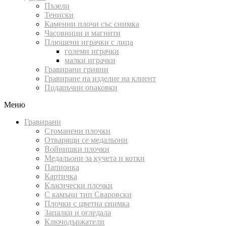
Пъзели
Тениски
Каменни плочи със снимка
Часовници и магнити
Плюшени играчки с лица
големи играчки
малки играчки
Гравирани гривни
Гравиране на изделие на клиент
Подаръчни опаковки
Меню
Гравирани
Стоманени плочки
Отварящи се медальони
Войнишки плочки
Медальони за кучета и котки
Папионка
Картичка
Класически плочки
С камъни тип Сваровски
Плочки с цветна снимка
Запалки и огледала
Ключодържатели