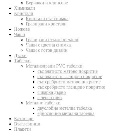
Верижки и клипсове
Химикали
Кристали
Кристали със снимка
Гравирани кристали
Ножове
Чаши
Гравирани стъклени чаши
Чаши с цветна снимка
Чаши с готов дизайн
Дъски
Табелки
Метализирани PVC табелки
със златисто матово покритие
със златисто гланцово покритие
със сребристо матово покритие
със сребристо гланцово покритие
с шарка дърво
с черен цвят
Метални табелки
двуслойна метална табелка
еднослойна метална табелка
Катинари
Възглавници
Плакети