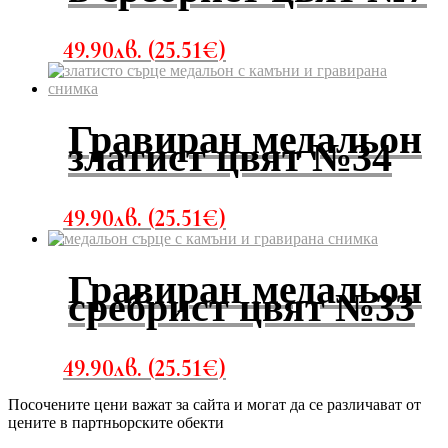
49.90
лв.
(
25.51
€
)
Гравиран медальон
златист цвят №34
49.90
лв.
(
25.51
€
)
Гравиран медальон
сребрист цвят №33
49.90
лв.
(
25.51
€
)
Посочените цени важат за сайта и могат да се различават от
цените в партньорските обекти