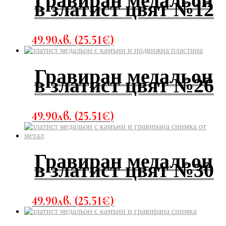
Гравиран медальон
в златист цвят №12
49.90
лв.
(
25.51
€
)
Гравиран медальон
в златист цвят №26
49.90
лв.
(
25.51
€
)
Гравиран медальон
в златист цвят №30
49.90
лв.
(
25.51
€
)