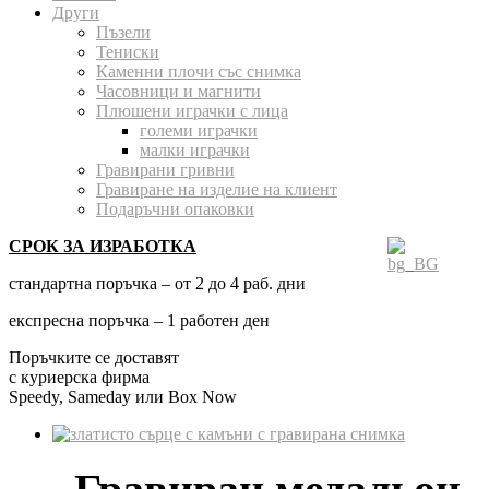
Други
Пъзели
Тениски
Каменни плочи със снимка
Часовници и магнити
Плюшени играчки с лица
големи играчки
малки играчки
Гравирани гривни
Гравиране на изделие на клиент
Подаръчни опаковки
СРОК ЗА ИЗРАБОТКА
стандартна поръчка – от 2 до 4 раб. дни
експресна поръчка – 1 работен ден
Поръчките се доставят
с куриерска фирма
Speedy, Sameday или Box Now