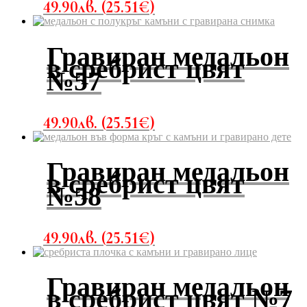
49.90
лв.
(
25.51
€
)
Гравиран медальон
в сребрист цвят
№57
49.90
лв.
(
25.51
€
)
Гравиран медальон
в сребрист цвят
№58
49.90
лв.
(
25.51
€
)
Гравиран медальон
в сребрист цвят №7