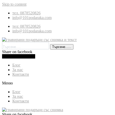
Skip to content
тел. 0878520826
info@101podaraka.com
тел: 0878520826
info@101podaraka.com
Търсене......
Share on facebook
0.00
лв.
(
0.00
€
)
Cart
Блог
За нас
Контакти
Меню
Блог
За нас
Контакти
Share on facebook