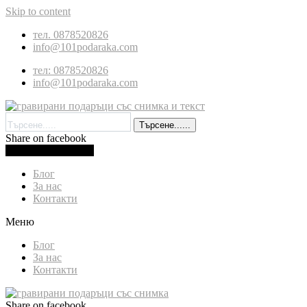
Skip to content
тел. 0878520826
info@101podaraka.com
тел: 0878520826
info@101podaraka.com
Търсене......
Share on facebook
0.00
лв.
(
0.00
€
)
Cart
Блог
За нас
Контакти
Меню
Блог
За нас
Контакти
Share on facebook