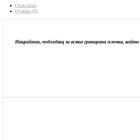
Описание
Отзиви (0)
Накрайник, подходящ за всяка гравирана плочка, койт