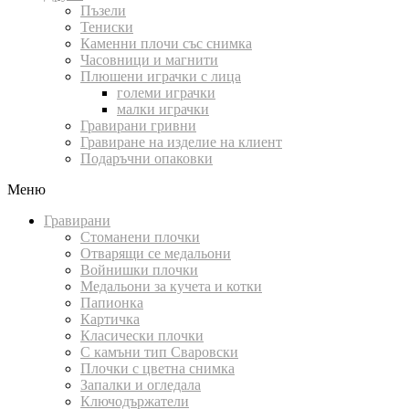
Пъзели
Тениски
Каменни плочи със снимка
Часовници и магнити
Плюшени играчки с лица
големи играчки
малки играчки
Гравирани гривни
Гравиране на изделие на клиент
Подаръчни опаковки
Меню
Гравирани
Стоманени плочки
Отварящи се медальони
Войнишки плочки
Медальони за кучета и котки
Папионка
Картичка
Класически плочки
С камъни тип Сваровски
Плочки с цветна снимка
Запалки и огледала
Ключодържатели