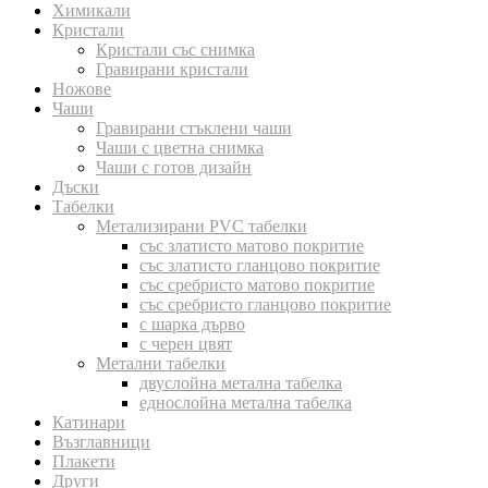
Химикали
Кристали
Кристали със снимка
Гравирани кристали
Ножове
Чаши
Гравирани стъклени чаши
Чаши с цветна снимка
Чаши с готов дизайн
Дъски
Табелки
Метализирани PVC табелки
със златисто матово покритие
със златисто гланцово покритие
със сребристо матово покритие
със сребристо гланцово покритие
с шарка дърво
с черен цвят
Метални табелки
двуслойна метална табелка
еднослойна метална табелка
Катинари
Възглавници
Плакети
Други