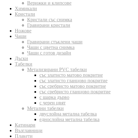
Верижки и клипсове
Химикали
Кристали
Кристали със снимка
Гравирани кристали
Ножове
Чаши
Гравирани стъклени чаши
Чаши с цветна снимка
Чаши с готов дизайн
Дъски
Табелки
Метализирани PVC табелки
със златисто матово покритие
със златисто гланцово покритие
със сребристо матово покритие
със сребристо гланцово покритие
с шарка дърво
с черен цвят
Метални табелки
двуслойна метална табелка
еднослойна метална табелка
Катинари
Възглавници
Плакети