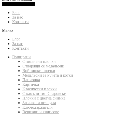
0.00
лв.
(
0.00
€
)
Cart
Блог
За нас
Контакти
Меню
Блог
За нас
Контакти
Гравирани
Стоманени плочки
Отварящи се медальони
Войнишки плочки
Медальони за кучета и котки
Папионка
Картичка
Класически плочки
С камъни тип Сваровски
Плочки с цветна снимка
Запалки и огледала
Ключодържатели
Верижки и клипсове