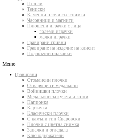
Пъзели
Тениски
Каменни плочи със снимка
Часовници и магнити
Плюшени играчки с лица
големи играчки
малки играчки
Гравирани гривни
Гравиране на изделие на клиент
Подаръчни опаковки
Меню
Гравирани
Стоманени плочки
Отварящи се медальони
Войнишки плочки
Медальони за кучета и котки
Папионка
Картичка
Класически плочки
С камъни тип Сваровски
Плочки с цветна снимка
Запалки и огледала
Ключодържатели