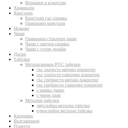
Верижки и клипсове
Химикали
Кристали
Кристали със снимка
Гравирани кристали
Ножове
Чаши
Гравирани стъклени чаши
Чаши с цветна снимка
Чаши с готов дизайн
Дъски
Табелки
Метализирани PVC табелки
със златисто матово покритие
със златисто гланцово покритие
със сребристо матово покритие
със сребристо гланцово покритие
с шарка дърво
с черен цвят
Метални табелки
двуслойна метална табелка
еднослойна метална табелка
Катинари
Възглавници
Плакети