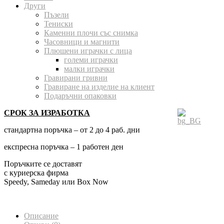
Други
Пъзели
Тениски
Каменни плочи със снимка
Часовници и магнити
Плюшени играчки с лица
големи играчки
малки играчки
Гравирани гривни
Гравиране на изделие на клиент
Подаръчни опаковки
СРОК ЗА ИЗРАБОТКА
стандартна поръчка – от 2 до 4 раб. дни
експресна поръчка – 1 работен ден
Поръчките се доставят
с куриерска фирма
Speedy, Sameday или Box Now
Описание