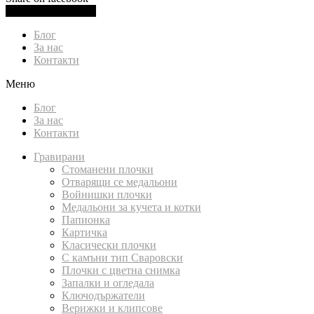
0.00
лв.
(
0.00
€
)
Cart
Блог
За нас
Контакти
Меню
Блог
За нас
Контакти
Гравирани
Стоманени плочки
Отварящи се медальони
Войнишки плочки
Медальони за кучета и котки
Папионка
Картичка
Класически плочки
С камъни тип Сваровски
Плочки с цветна снимка
Запалки и огледала
Ключодържатели
Верижки и клипсове