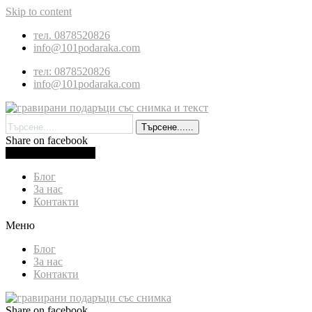
Skip to content
тел. 0878520826
info@101podaraka.com
тел: 0878520826
info@101podaraka.com
Търсене......
Share on facebook
0.00
лв.
(
0.00
€
)
Cart
Блог
За нас
Контакти
Меню
Блог
За нас
Контакти
Share on facebook