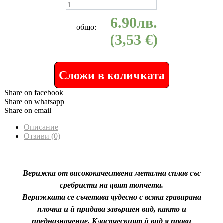
6.90
лв.
общо:
(3,53 €)
Сложи в количката
Share on facebook
Share on whatsapp
Share on email
Описание
Отзиви (0)
Верижка от висококачествена метална сплав със
сребристи на цвят топчета.
Верижката се съчетава чудесно с всяка гравирана
плочка и й придава завършен вид, както и
предназначение. Класическият й вид я прави