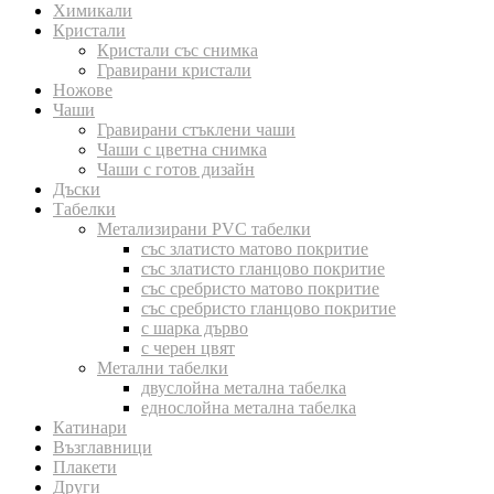
Химикали
Кристали
Кристали със снимка
Гравирани кристали
Ножове
Чаши
Гравирани стъклени чаши
Чаши с цветна снимка
Чаши с готов дизайн
Дъски
Табелки
Метализирани PVC табелки
със златисто матово покритие
със златисто гланцово покритие
със сребристо матово покритие
със сребристо гланцово покритие
с шарка дърво
с черен цвят
Метални табелки
двуслойна метална табелка
еднослойна метална табелка
Катинари
Възглавници
Плакети
Други