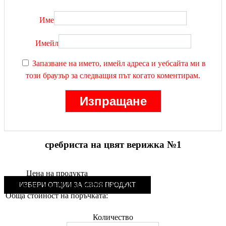
Име
Имейл
Запазване на името, имейл адреса и уебсайта ми в
този браузър за следващия път когато коментирам.
сребриста на цвят верижка №1
Цена на продукта
6.90
лв.
(
3.53
€
)
Общо допълнителни опции:
ИЗБЕРИ ОПЦИИ ЗА СВОЯ ПРОДУКТ
Обща стойност на поръчката:
Количество