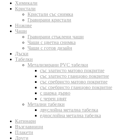
Химикали
Кристали
Кристали със снимка
Гравирани кристали
Ножове
Чаши
Гравирани стъклени чаши
Чаши с цветна снимка
Чаши с готов дизайн
Дъски
Табелки
Метализирани PVC табелки
със златисто матово покритие
със златисто гланцово покритие
със сребристо матово покритие
със сребристо гланцово покритие
с шарка дърво
с черен цвят
Метални табелки
двуслойна метална табелка
еднослойна метална табелка
Катинари
Възглавници
Плакети
Други