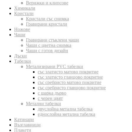
Верижки и клипсове
Химикали
Кристали
Кристали със снимка
Гравирани кристали
Ножове
Чаши
Гравирани стъклени чаши
Чаши с цветна снимка
Чаши с готов дизайн
Дъски
Табелки
Метализирани PVC табелки
със златисто матово покритие
със златисто гланцово покритие
със сребристо матово покритие
със сребристо гланцово покритие
с шарка дърво
с черен цвят
Метални табелки
двуслойна метална табелка
еднослойна метална табелка
Катинари
Възглавници
Плакети