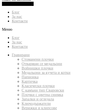
0.00
лв.
(
0.00
€
)
Cart
Блог
За нас
Контакти
Меню
Блог
За нас
Контакти
Гравирани
Стоманени плочки
Отварящи се медальони
Войнишки плочки
Медальони за кучета и котки
Папионка
Картичка
Класически плочки
С камъни тип Сваровски
Плочки с цветна снимка
Запалки и огледала
Ключодържатели
Верижки и клипсове