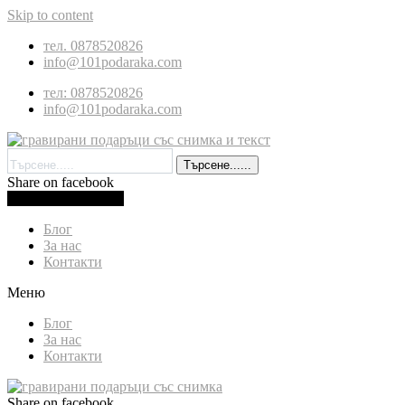
Skip to content
тел. 0878520826
info@101podaraka.com
тел: 0878520826
info@101podaraka.com
Търсене......
Share on facebook
0.00
лв.
(
0.00
€
)
Cart
Блог
За нас
Контакти
Меню
Блог
За нас
Контакти
Share on facebook