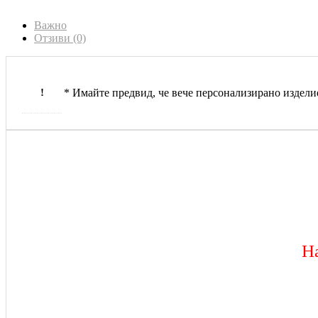
Важно
Отзиви (0)
!
* Имайте предвид, че вече персонализирано издели
На