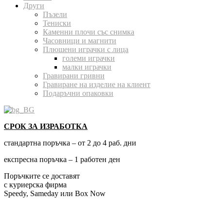
Други
Пъзели
Тениски
Каменни плочи със снимка
Часовници и магнити
Плюшени играчки с лица
големи играчки
малки играчки
Гравирани гривни
Гравиране на изделие на клиент
Подаръчни опаковки
СРОК ЗА ИЗРАБОТКА
стандартна поръчка – от 2 до 4 раб. дни
експресна поръчка – 1 работен ден
Поръчките се доставят
с куриерска фирма
Speedy, Sameday или Box Now