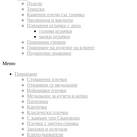
Пъзели
Тениски
Каменни плочи със снимка
Часовници и магнити
Плюшени играчки с лица
големи играчки
малки играчки
Гравирани гривни
Гравиране на изделие на клиент
Подаръчни опаковки
Меню
Гравирани
Стоманени плочки
Отварящи се медальони
Войнишки плочки
Медальони за кучета и котки
Папионка
Картичка
Класически плочки
С камъни тип Сваровски
Плочки с цветна снимка
Запалки и огледала
Ключодържатели