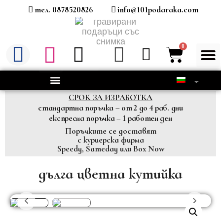
тел. 0878520826
info@101podaraka.com
СРОК ЗА ИЗРАБОТКА
стандартна поръчка – от 2 до 4 раб. дни
експресна поръчка – 1 работен ден
Поръчките се доставят
с куриерска фирма
Speedy, Sameday или Box Now
дълга цветна кутийка