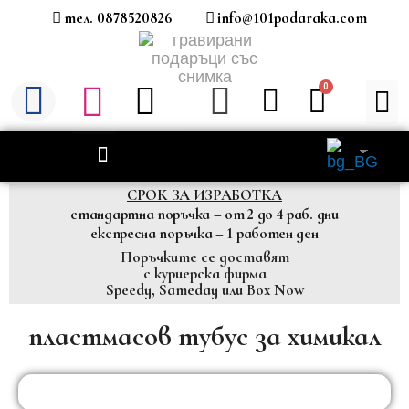
тел. 0878520826
info@101podaraka.com
СРОК ЗА ИЗРАБОТКА
стандартна поръчка – от 2 до 4 раб. дни
експресна поръчка – 1 работен ден
Поръчките се доставят
с куриерска фирма
Speedy, Sameday или Box Now
пластмасов тубус за химикал