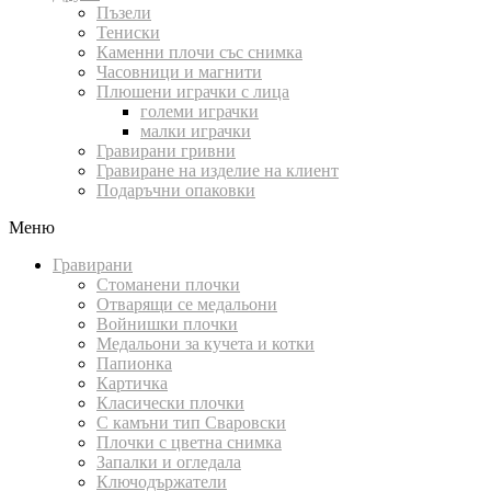
Пъзели
Тениски
Каменни плочи със снимка
Часовници и магнити
Плюшени играчки с лица
големи играчки
малки играчки
Гравирани гривни
Гравиране на изделие на клиент
Подаръчни опаковки
Меню
Гравирани
Стоманени плочки
Отварящи се медальони
Войнишки плочки
Медальони за кучета и котки
Папионка
Картичка
Класически плочки
С камъни тип Сваровски
Плочки с цветна снимка
Запалки и огледала
Ключодържатели