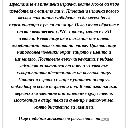
Предлагаме ви плюшена играчка, която може да бъде
изработена с вашето лице. Плоюшена играчка розово
козле е специално създадена, за да може да се
персонализира с различни лица. Освен това образът е
от висококачесвена PVC хартия, която е с 3D
извивки. Всяко лице има изпъкнал нос и леки
вдлъбнатини около зоната на очите. Цялото лице
наподобява човешки образ, защото е извито и
изпъкнало. Поставено върху играчката, придава
абсолютна завършеност и тя оживява със
съваршенната идентичност на човешко лице.
Плюшена играчка с лице е уникален подарък,
подходящ за всяка възраст и пол. Всяка играчка има
вървичка за закачане или залепяне върху стъкло.
Подходяща е също така за сувенир в автомобила,
която дискретно ви намигва.
Още подобни можете да разгледате от
тук