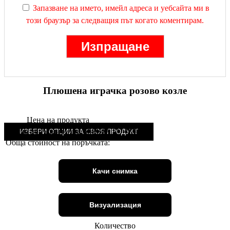
Запазване на името, имейл адреса и уебсайта ми в
този браузър за следващия път когато коментирам.
Плюшена играчка розово козле
Цена на продукта
35.00
лв.
(
17.90
€
)
Общо допълнителни опции:
ИЗБЕРИ ОПЦИИ ЗА СВОЯ ПРОДУКТ
Обща стойност на поръчката:
Качи снимка
Визуализация
Количество