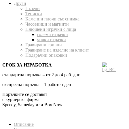
Други
Пъзели
Тениски
Каменни плочи със снимка
Часовници и магнити
Плюшени играчки с лица
големи играчки
малки играчки
Гравирани гривни
Гравиране на изделие на клиент
Подаръчни опаковки
СРОК ЗА ИЗРАБОТКА
стандартна поръчка – от 2 до 4 раб. дни
експресна поръчка – 1 работен ден
Поръчките се доставят
с куриерска фирма
Speedy, Sameday или Box Now
Описание