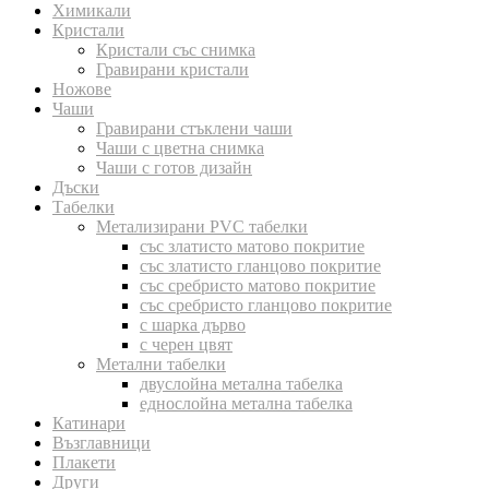
Химикали
Кристали
Кристали със снимка
Гравирани кристали
Ножове
Чаши
Гравирани стъклени чаши
Чаши с цветна снимка
Чаши с готов дизайн
Дъски
Табелки
Метализирани PVC табелки
със златисто матово покритие
със златисто гланцово покритие
със сребристо матово покритие
със сребристо гланцово покритие
с шарка дърво
с черен цвят
Метални табелки
двуслойна метална табелка
еднослойна метална табелка
Катинари
Възглавници
Плакети
Други