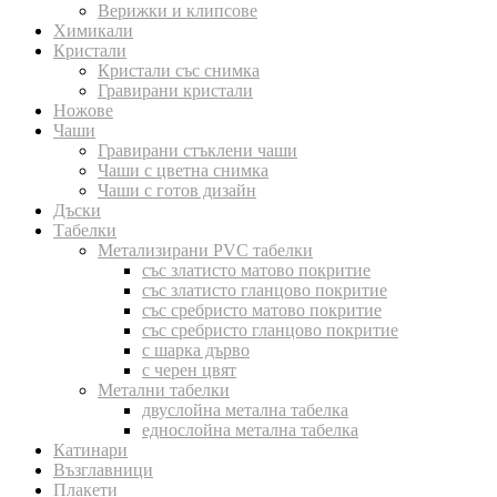
Верижки и клипсове
Химикали
Кристали
Кристали със снимка
Гравирани кристали
Ножове
Чаши
Гравирани стъклени чаши
Чаши с цветна снимка
Чаши с готов дизайн
Дъски
Табелки
Метализирани PVC табелки
със златисто матово покритие
със златисто гланцово покритие
със сребристо матово покритие
със сребристо гланцово покритие
с шарка дърво
с черен цвят
Метални табелки
двуслойна метална табелка
еднослойна метална табелка
Катинари
Възглавници
Плакети