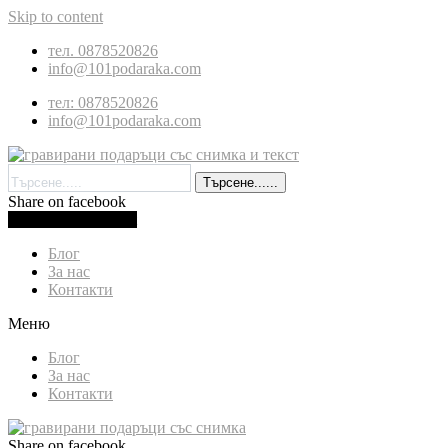
Skip to content
тел. 0878520826
info@101podaraka.com
тел: 0878520826
info@101podaraka.com
Търсене......
Share on facebook
0.00
лв.
(
0.00
€
)
Cart
Блог
За нас
Контакти
Меню
Блог
За нас
Контакти
Share on facebook