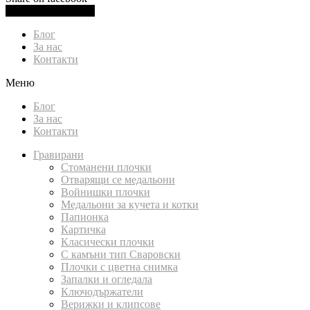
0.00
лв.
(
0.00
€
)
Cart
Блог
За нас
Контакти
Меню
Блог
За нас
Контакти
Гравирани
Стоманени плочки
Отварящи се медальони
Войнишки плочки
Медальони за кучета и котки
Папионка
Картичка
Класически плочки
С камъни тип Сваровски
Плочки с цветна снимка
Запалки и огледала
Ключодържатели
Верижки и клипсове