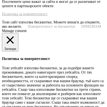
Посочените цени важат за сайта и могат да се различават от
цените в партньорските обекти
Политика за поверителност
Този сайт използва бисквитки. Можете винаги да откажете,
ако желаете.
Поверителност за бисквитки
ПРИЕМАМ
Manage consent
Затвори
Политика за поверителност
Този уебсайт използва бисквитки, за да подобри вашето
преживяване, докато навигирате през уебсайта. От тях
бисквитките, които са категоризирани според
необходимостта, се съхраняват във вашия браузър, тъй като са
от съществено значение за работата на основните функции на
уебсайта. Също така използваме бисквитки на трети страни,
които ни помагат да анализираме и разберем как използвате
този уебсайт. Тези бисквитки ще се съхраняват във вашия
браузър само с ваше съгласие. Също така имате възможност да
се откажете от тези бисквитки. Но отказването от някои от