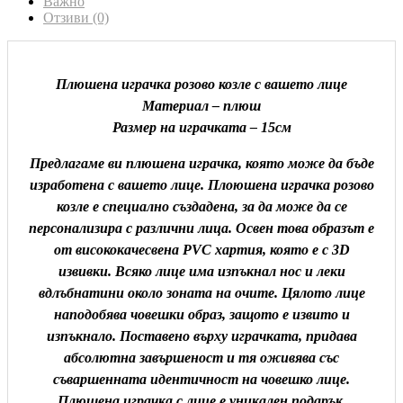
Важно
Отзиви (0)
Плюшена играчка розово козле с вашето лице
Материал – плюш
Размер на играчката – 15см
Предлагаме ви плюшена играчка, която може да бъде
изработена с вашето лице. Плоюшена играчка розово
козле е специално създадена, за да може да се
персонализира с различни лица. Освен това образът е
от висококачесвена PVC хартия, която е с 3D
извивки. Всяко лице има изпъкнал нос и леки
вдлъбнатини около зоната на очите. Цялото лице
наподобява човешки образ, защото е извито и
изпъкнало. Поставено върху играчката, придава
абсолютна завършеност и тя оживява със
съваршенната идентичност на човешко лице.
Плюшена играчка с лице е уникален подарък,