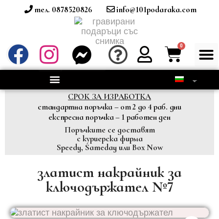
тел. 0878520826
info@101podaraka.com
СРОК ЗА ИЗРАБОТКА
стандартна поръчка – от 2 до 4 раб. дни
експресна поръчка – 1 работен ден
Поръчките се доставят
с куриерска фирма
Speedy, Sameday или Box Now
златист накрайник за
ключодържател №7